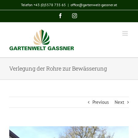
Zum
Telefon +43 (0)5578 735 65
|
office@gartenwelt-gassner.at
Inhalt
Facebook
Instagram
springen
Verlegung der Rohre zur Bewässerung
Previous
Next
View
Larger