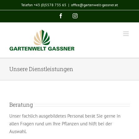
Zum
Telefon +43 (0)5578 735 65
|
office@gartenwelt-gassner.at
Inhalt
Facebook
Instagram
springen
Unsere Dienstleistungen
Beratung
Unser fachlich ausgebildetes Personal berät Sie gerne in
allen Fragen rund um Ihre Pflanzen und hilft bei der
Auswahl.